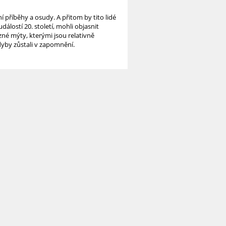
í příběhy a osudy. A přitom by tito lidé
dálostí 20. století, mohli objasnit
ůzné mýty, kterými jsou relativně
yby zůstali v zapomnění.