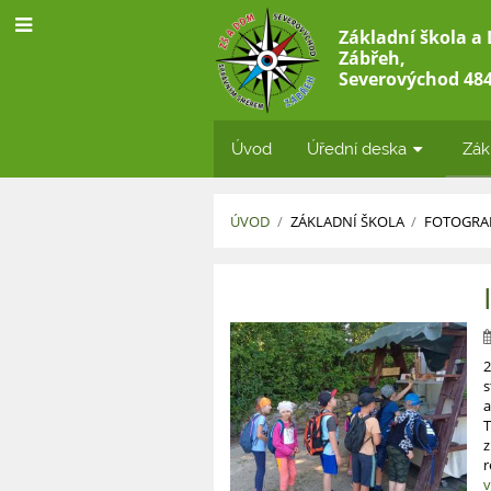
Základní škola a
Zábřeh,
Severovýchod 484
Úvod
Úřední deska
Zák
ÚVOD
/
ZÁKLADNÍ ŠKOLA
/
FOTOGRAF
Školní
rok
2023/2024
2
s
a
T
z
r
v