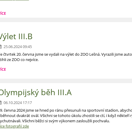
ÍCE
Výlet III.B
25.06.2024 09:45
e čtvrtek 20. června jsme se vydali na výlet do ZOO Lešná. Vyrazili jsme 
tihli ze ZOO co nejvíce.
ÍCE
Olympijský běh III.A
06.10.2024 17:17
9. června 2024 jsme se hned po ránu přesunuli na sportovní stadion, abychom
běhnout dvakrát ovál. Všichni se tohoto úkolu zhostili se ctí, i když někteří ryc
ychutnávali. Všichni běžci si svým výkonem zasloužili pochvalu.
íce fotografií zde