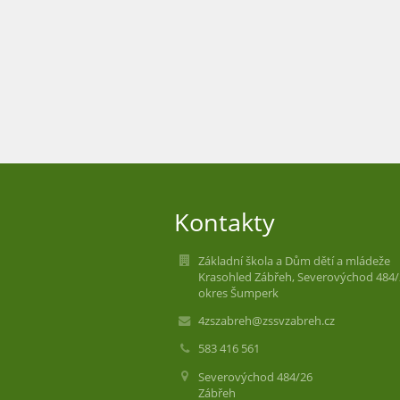
Kontakty
Základní škola a Dům dětí a mládeže
Krasohled Zábřeh, Severovýchod 484/
okres Šumperk
4zszabreh@zssvzabreh.cz
583 416 561
Severovýchod 484/26
Zábřeh