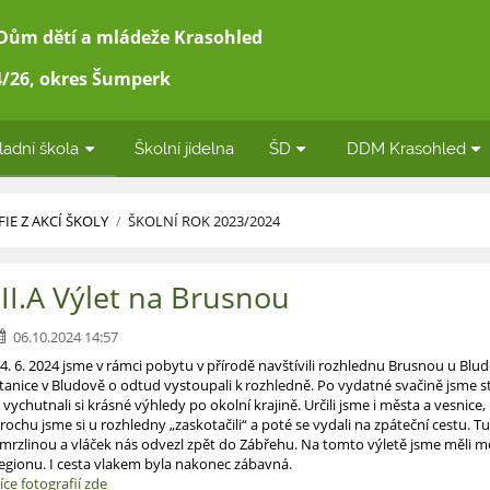
 Dům dětí a mládeže Krasohled
/26, okres Šumperk
ladní škola
Školní jídelna
ŠD
DDM Krasohled
IE Z AKCÍ ŠKOLY
/
ŠKOLNÍ ROK 2023/2024
III.A Výlet na Brusnou
06.10.2024 14:57
4. 6. 2024 jsme v rámci pobytu v přírodě navštívili rozhlednu Brusnou u Blud
tanice v Bludově o odtud vystoupali k rozhledně. Po vydatné svačině jsme s
 vychutnali si krásné výhledy po okolní krajině. Určili jsme i města a vesnice,
rochu jsme si u rozhledny „zaskotačili“ a poté se vydali na zpáteční cestu. Tu
mrzlinou a vláček nás odvezl zpět do Zábřehu. Na tomto výletě jsme měli 
egionu. I cesta vlakem byla nakonec zábavná.
íce fotografií zde