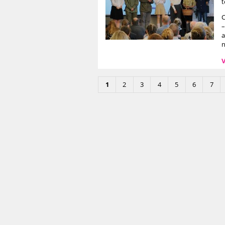
t
C
–
a
n
V
1
2
3
4
5
6
7