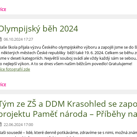
ÍCE
Olympijský běh 2024
06.10.2024 17:27
aše škola přijala výzvu Českého olympijského výboru a zapojili jsme se do 
 některých městech České republiky běží také 19. 6. 2024. Celkem se běhu zú
sme v deseti kategoriích. Největší souboj svádí ale vždy každý sám se sebo
o nejlepší výkon. A to se dnes všem našim běžcům povedlo! Gratulujeme!
íce fotografií zde
ÍCE
Tým ze ZŠ a DDM Krasohled se zapoj
projektu Paměť národa – Příběhy n
22.06.2024 17:00
aši sousedé – lidé, které denně potkáváme, zdravíme se s nimi, možná známe