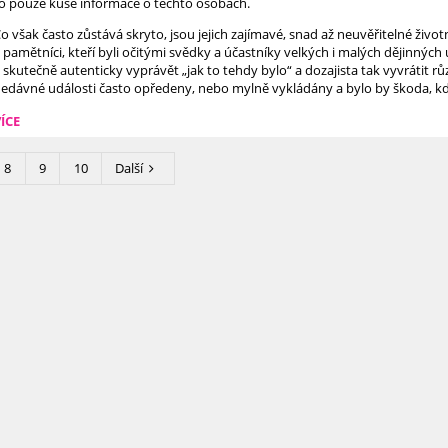
o pouze kusé informace o těchto osobách.
o však často zůstává skryto, jsou jejich zajímavé, snad až neuvěřitelné životn
 pamětníci, kteří byli očitými svědky a účastníky velkých i malých dějinných u
 skutečně autenticky vyprávět „jak to tehdy bylo“ a dozajista tak vyvrátit r
edávné události často opředeny, nebo mylně vykládány a bylo by škoda, kd
ÍCE
8
9
10
Další