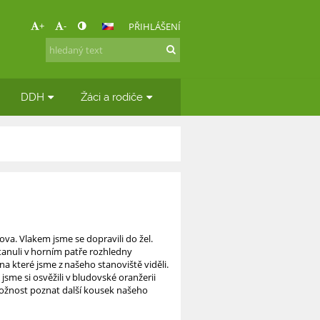
+
-
PŘIHLÁŠENÍ
DDH
Žáci a rodiče
ova. Vlakem jsme se dopravili do žel.
tanuli v horním patře rozhledny
 na které jsme z našeho stanoviště viděli.
 jsme si osvěžili v bludovské oranžerii
možnost poznat další kousek našeho