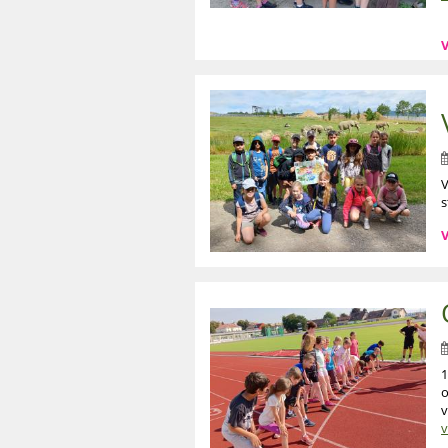
V
V
s
V
1
o
v
v