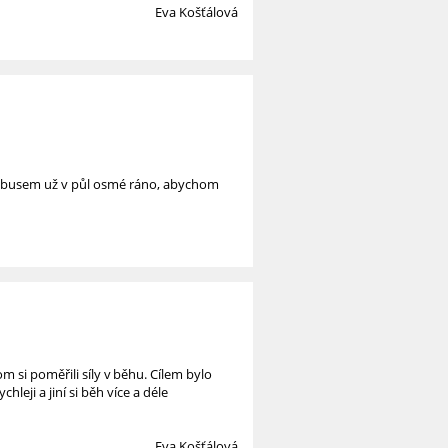
Eva Košťálová
autobusem už v půl osmé ráno, abychom
 si poměřili síly v běhu. Cílem bylo
hleji a jiní si běh více a déle
Eva Košťálová