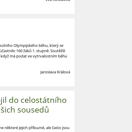
školního Olympijského běhu, který se
častnilo 160 žáků 1. stupně. Soutěžili
u, když má podat ve vytrvalostním běhu
Jaroslava Králová
il do celostátního
ašich sousedů
 některé jejich příbuzné, ale často jsou