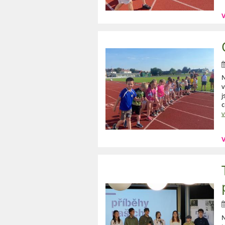
V
N
v
j
c
v
V
N