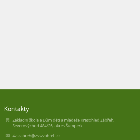
Kontakty
Základní škola a Dům dětí a mládeže Krasohled Zábřeh,
Severovýchod 484/26, okres Šumperk
4zszabreh@zssvzabreh.cz