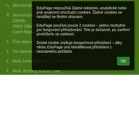
583 416 561
EduPage nepoužívá žádné reklamní, analytické nebo 
jiné soukromí ohrožující cookies. Žádné cookies se 
Severovýchod 484/26
nesdílejí se třetími stranami.

Zábřeh
EduPage používá pouze 2 cookies – jedno nezbytné 
78901 Zábřeh
pro fungování přihlašování. Toto je dočasné, po zavření 
Czech Republic
prohlížeče se odstraní.

Číslo datové schránky: 6rr9x9e
Druhé cookie zvyšuje bezpečnost přihlášení – díky 
němu EduPage umí identifikovat přihlášení z 
Tel. kanceláře školy: 583 416 561
neznámého počítače.
Mob. kanceláře školy: 736 157 613
OK
Mob. družiny: 604 977 566
Mob. vedoucí DDM Krasohled: 770 192 728
Mob. vedoucí školní jídelny: 608 863 504
Schránka důvěry: schranka.duvery@zssvzabreh.cz
Podatelna: úřední hodiny od 6:30 do 15:00 (v pracovních dnech)
Odkazy na sociální sítě