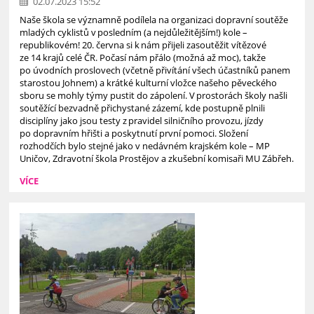
02.07.2023 15:52
Naše škola se významně podílela na organizaci dopravní soutěže
mladých cyklistů v posledním (a nejdůležitějším!) kole –
republikovém! 20. června si k nám přijeli zasoutěžit vítězové
ze 14 krajů celé ČR. Počasí nám přálo (možná až moc), takže
po úvodních proslovech (včetně přivítání všech účastníků panem
starostou Johnem) a krátké kulturní vložce našeho pěveckého
sboru se mohly týmy pustit do zápolení. V prostorách školy našli
soutěžící bezvadně přichystané zázemí, kde postupně plnili
disciplíny jako jsou testy z pravidel silničního provozu, jízdy
po dopravním hřišti a poskytnutí první pomoci. Složení
rozhodčích bylo stejné jako v nedávném krajském kole – MP
Uničov, Zdravotní škola Prostějov a zkušební komisaři MU Zábřeh.
VÍCE