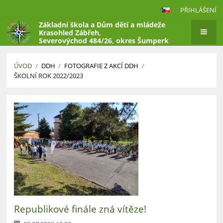
PŘIHLÁŠENÍ
Základní škola a Dům dětí a mládeže
Krasohled Zábřeh,
Severovýchod 484/26, okres Šumperk
ÚVOD
/
DDH
/
FOTOGRAFIE Z AKCÍ DDH
/
ŠKOLNÍ ROK 2022/2023
Školní
rok
2022/2023
Republikové finále zná vítěze!