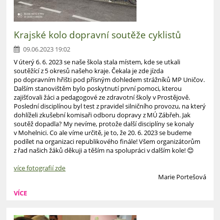
Krajské kolo dopravní soutěže cyklistů
09.06.2023 19:02
V úterý 6. 6. 2023 se naše škola stala místem, kde se utkali
soutěžící z 5 okresů našeho kraje. Čekala je zde jízda
po dopravním hřišti pod přísným dohledem strážníků MP Uničov.
Dalším stanovištěm bylo poskytnutí první pomoci, kterou
zajišťovali žáci a pedagogové ze zdravotní školy v Prostějově.
Poslední disciplínou byl test z pravidel silničního provozu, na který
dohlíželi zkušební komisaři odboru dopravy z MÚ Zábřeh. Jak
soutěž dopadla? My nevíme, protože další disciplíny se konaly
v Mohelnici. Co ale víme určitě, je to, že 20. 6. 2023 se budeme
podílet na organizaci republikového finále! Všem organizátorům
z řad našich žáků děkuji a těším na spolupráci v dalším kole! 😊
více fotografií zde
Marie Portešová
VÍCE