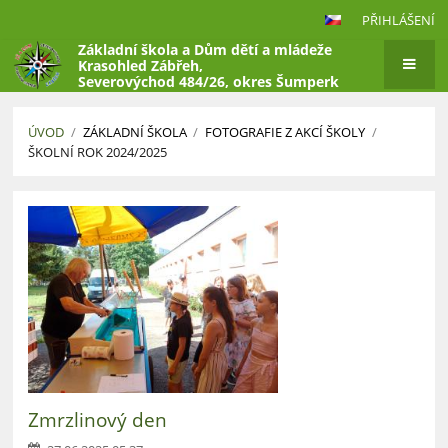
PŘIHLÁŠENÍ
Základní škola a Dům dětí a mládeže
Krasohled Zábřeh,
Severovýchod 484/26, okres Šumperk
ÚVOD
/
ZÁKLADNÍ ŠKOLA
/
FOTOGRAFIE Z AKCÍ ŠKOLY
/
ŠKOLNÍ ROK 2024/2025
Školní
rok
2024/2025
Zmrzlinový den