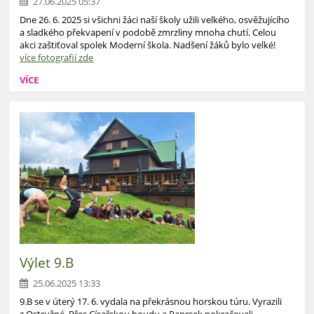
27.06.2025 05:37
Dne 26. 6. 2025 si všichni žáci naší školy užili velkého, osvěžujícího
a sladkého překvapení v podobě zmrzliny mnoha chutí. Celou
akci zaštiťoval spolek Moderní škola. Nadšení žáků bylo velké!
více fotografií zde
VÍCE
Výlet 9.B
25.06.2025 13:33
9.B se v úterý 17. 6. vydala na překrásnou horskou túru. Vyrazili