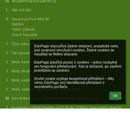
4zszabreh@zssvzabreh.cz
583 416 561
Severovýchod 484/26
Zábřeh
78901 Zábřeh
Czech Republic
Číslo datové schránky: 6rr9x9e
EduPage nepoužívá žádné reklamní, analytické nebo 
jiné soukromí ohrožující cookies. Žádné cookies se 
Tel. kanceláře školy: 583 416 561
nesdílejí se třetími stranami.

Mob. kanceláře školy: 736 157 613
EduPage používá pouze 2 cookies – jedno nezbytné 
pro fungování přihlašování. Toto je dočasné, po zavření 
Mob. družiny: 604 977 566
prohlížeče se odstraní.

Druhé cookie zvyšuje bezpečnost přihlášení – díky 
Mob. vedoucí DDM Krasohled: 770 192 728
němu EduPage umí identifikovat přihlášení z 
neznámého počítače.
Mob. vedoucí školní jídelny: 608 863 504
OK
Schránka důvěry: schranka.duvery@zssvzabreh.cz
Podatelna: úřední hodiny od 6:30 do 15:00 (v pracovních dnech)
Odkazy na sociální sítě