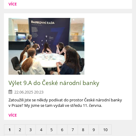
VÍCE
Výlet 9.A do České národní banky
22.06.2025 20:23
Zatoužili jste se někdy podívat do prostor České národní banky
v Praze? My jsme se tam vydali ve středu 11. června.
VÍCE
1
2
3
4
5
6
7
8
9
10