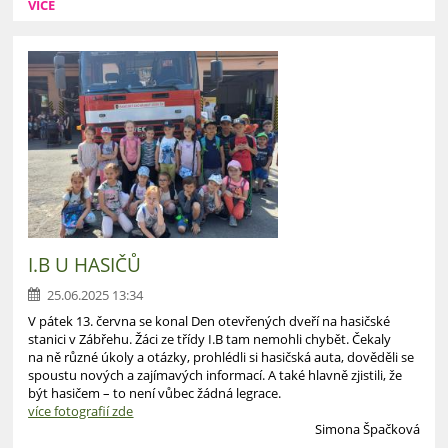
VÍCE
I.B U HASIČŮ
25.06.2025 13:34
V pátek 13. června se konal Den otevřených dveří na hasičské
stanici v Zábřehu. Žáci ze třídy I.B tam nemohli chybět. Čekaly
na ně různé úkoly a otázky, prohlédli si hasičská auta, dověděli se
spoustu nových a zajímavých informací. A také hlavně zjistili, že
být hasičem – to není vůbec žádná legrace.
více fotografií zde
Simona Špačková