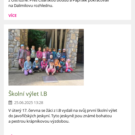
z Ostružné. Přes Císařskou boudu a Paprsek pokračovali
na Dalimilovu rozhlednu.
VÍCE
Školní výlet I.B
25.06.2025 13:28
V úterý 17. června se žáci z I.B vydali na svůj první školní výlet
do Javoříčských jeskyní. Tyto jeskyně jsou známé bohatou
a pestrou krápníkovou výzdobou.