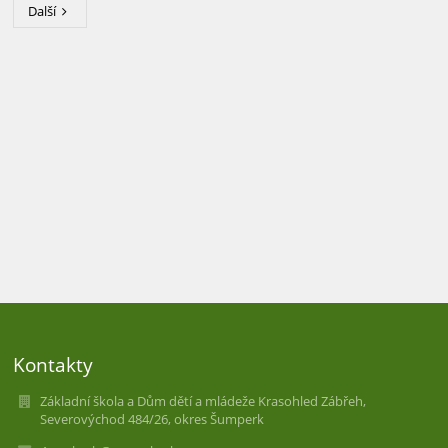
Další
Kontakty
Základní škola a Dům dětí a mládeže Krasohled Zábřeh,
Severovýchod 484/26, okres Šumperk