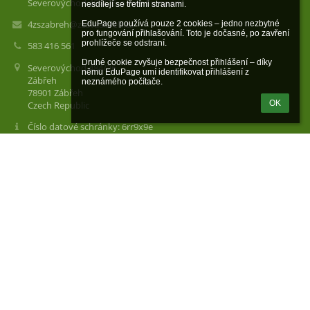
Severovýchod 484/26, okres Šumperk
nesdílejí se třetími stranami.

4zszabreh@zssvzabreh.cz
EduPage používá pouze 2 cookies – jedno nezbytné 
pro fungování přihlašování. Toto je dočasné, po zavření 
prohlížeče se odstraní.

583 416 561
Druhé cookie zvyšuje bezpečnost přihlášení – díky 
Severovýchod 484/26
němu EduPage umí identifikovat přihlášení z 
Zábřeh
neznámého počítače.
78901 Zábřeh
OK
Czech Republic
Číslo datové schránky: 6rr9x9e
Tel. kanceláře školy: 583 416 561
Mob. kanceláře školy: 736 157 613
Mob. družiny: 604 977 566
Mob. vedoucí DDM Krasohled: 770 192 728
Mob. vedoucí školní jídelny: 608 863 504
Schránka důvěry: schranka.duvery@zssvzabreh.cz
Podatelna: úřední hodiny od 6:30 do 15:00 (v pracovních dnech)
Odkazy na sociální sítě