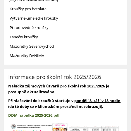
Kroužky pro batolata
Výtvarně-umělecké kroužky
Přírodovědné kroužky
Taneční kroužky
Mažoretky Severovýchod
Mažoretky DANIMA
Informace pro školní rok 2025/2026
Nabídka zájmových útvarů pro školní rok 2025/2026 je
postupně aktualizována.
Přihlašování do kroužků startuje v
pondělí 8. září v 18 hodin
(do té doby se v klientském prostředí nezobrazují).
DDM nabídka 2025-2026.pdf