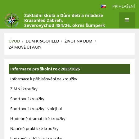
PŘIHLÁŠENÍ
Základní škola a Dům dětí a mládeže
Krasohled Zábřeh,
Severovýchod 484/26, okres Šumperk
ÚVOD
/
DDM KRASOHLED
/
ŽIVOT NA DDM
/
ZÁJMOVÉ ÚTVARY
Zájmové
Informace pro školní rok 2025/2026
útvary
Informace k přihlašování na kroužky
ZIMNÍ kroužky
Sportovní kroužky
Sportovní kroužky - volejbal
Hudebně-dramatické kroužky
Naučně-praktické kroužky
Jazykově-vzdělávací kroužky