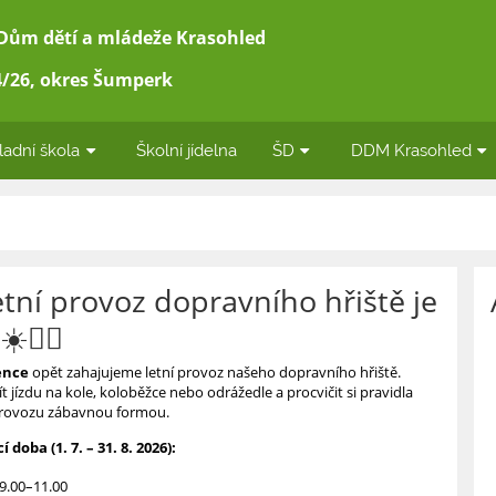
 Dům dětí a mládeže Krasohled
/26, okres Šumperk
ladní škola
Školní jídelna
ŠD
DDM Krasohled
Letní provoz dopravního hřiště je
☀️🚴‍♀
ence
opět zahajujeme letní provoz našeho dopravního hřiště.
žít jízdu na kole, koloběžce nebo odrážedle a procvičit si pravidla
 provozu zábavnou formou.
 doba (1. 7. – 31. 8. 2026):
9.00–11.00