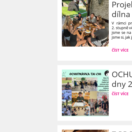
Proje
DRUŽINĚ:
dílna
V rámci pr
2. stupně v
jsme se na 
jsme si, ja
PROJEKTO
ČÍST VÍCE
DNY
22.–
23.
6.
OCHU
2026
dny 2
–
DÍLNA
CHUTĚ
OCHUTNÁ
ČÍST VÍCE
A
TAI
VŮNĚ
CHI
KOLEM
-
NÁS:
PROJEKTO
DNY
22.
-