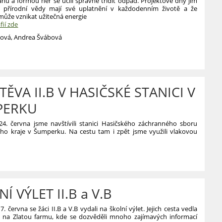
u a formou her se učili správně třídit odpad. Projektové dny jim
e přírodní vědy mají své uplatnění v každodenním životě a že
může vznikat užitečná energie
fií zde
lová, Andrea Švábová
VÝ
ĚVA II.B V HASIČSKÉ STANICI V
PERKU
24. června jsme navštívili stanici Hasičského záchranného sboru
o kraje v Šumperku. Na cestu tam i zpět jsme využili vlakovou
Í VÝLET II.B a V.B
:
. června se žáci II.B a V.B vydali na školní výlet. Jejich cesta vedla
 na Zlatou farmu, kde se dozvěděli mnoho zajímavých informací