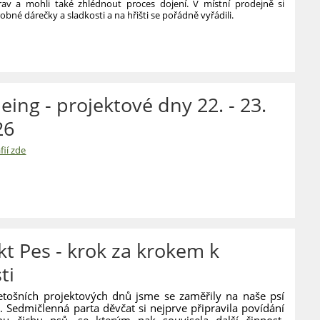
av a mohli také zhlédnout proces dojení. V místní prodejně si
robné dárečky a sladkosti a na hřišti se pořádně vyřádili.
eing - projektové dny 22. - 23.
26
fií zde
G
VÉ
kt Pes - krok za krokem k
ti
etošních projektových dnů jsme se zaměřily na naše psí
 Sedmičlenná parta děvčat si nejprve připravila povídání
u čichu psů, se kterým pak souvisela další činnost.