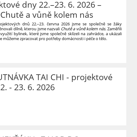
ktové dny 22.–23. 6. 2026 –
 Chutě a vůně kolem nás
ojektových dnů 22.–23. června 2026 jsme se společně se žáky
ěnovali dílně, kterou jsme nazvali
Chutě a vůně kolem nás.
Zaměřili
využití bylinek, které jsme společně sklízeli na zahrádce, a ukázali
k je můžeme zpracovat pro potřeby domácnosti i péče o tělo.
VÉ
TNÁVKA TAI CHI - projektové
2. - 23. 6. 2026
VKA
VÉ