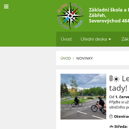
Základní škola a
Zábřeh,
Severovýchod 484
Úvod
Úřední deska
Zák
ÚVOD
/
NOVINKY
Novinky
🚦☀️ 
tady! 
Od
1. červ
Přijďte si u
silničního
🕒
Otevírací
🚲
Středa: