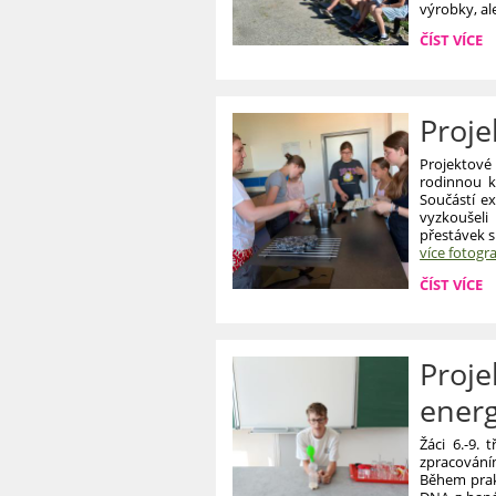
výrobky, al
PROJEKTO
ČÍST VÍCE
DNY
PLNÉ
ZÁŽITKŮ:
Proje
Projektové 
rodinnou k
Součástí e
vyzkoušel
přestávek s
více fotogra
PROJEKT
ČÍST VÍCE
„VŮNĚ,
CHUTĚ,
TVOŘENÍ“:
Proj
energ
Žáci 6.-9.
zpracování
Během prakti