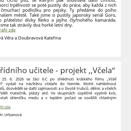
orcí trpělivosti se poté pustily do práce, aby každá z nich
a čmuchací podložku pro pejsky. Ty předáme do psího
našem městě. Také jsme si pustily japonský seriál Goro,
o přátelství dívky Reiko a jejího čtyřnohého kamaráda.
sme tak strávily dva horké letní dny.
rafií zde
á Věra a Doubravová Kateřina
řídního učitele - projekt ,,Včela“
 25. 6. 2026 se žáci 6.C po shlédnutí krátkého filmu ,,Včelí
ví“ vydali na návštěvu včelaře do Nemile. Mohli nahlédnout
lů, dozvěděli se další zajímavosti a o životě trubců, dělnic a včelích
Viděli matečník, plásty atd. Ve skupinách úspěšně vyplnili kvíz,
tali skleničku medu a v teplém počasí se osvěžili chladným
fií zde
 H. Urbanová