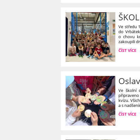
UČITELE
-
PROJEKT
ŠKOLN
,,VČELA“:
Ve středu 17
do Vrbátek
o chovu kr
zakoupili d
ŠKOLNÍ
ČÍST VÍCE
VÝLET
II.B
A
V.B:
Oslav
Ve školní 
připraveno
kvízu. Všic
a s nadšením
OSLAVA
ČÍST VÍCE
DNE
DĚTÍ
VE
ŠKOLNÍ