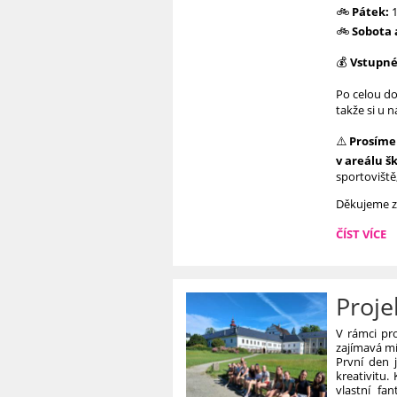
🚲
Pátek:
1
🚲
Sobota 
💰
Vstupné
Po celou d
takže si u 
⚠️
Prosíme
v areálu šk
sportoviště
Děkujeme za
🚦
ČÍST VÍCE
☀️
LETNÍ
PROVOZ
Proje
DOPRAVN
HŘIŠTĚ
JE
V rámci pr
zajímavá mí
TADY!
První den j
☀️
kreativitu.
🚴‍♀:
vlastní fa