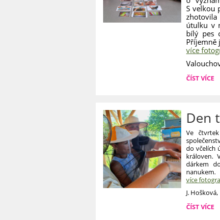
S velkou p
zhotovil
útulku v 
bílý pes 
Příjemně j
více fotog
Valouchov
PROJEKT
ČÍST VÍCE
PES
-
KROK
ZA
Den t
KROKEM
K
Ve čtvrtek
RADOSTI:
společenst
do včelích ú
královen. 
dárkem dos
nanukem.
více fotogra
J. Hošková,
DEN
ČÍST VÍCE
TŘÍDNÍHO