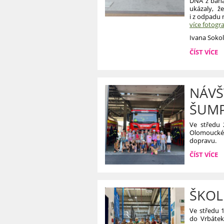
DNA z banán
ukázaly, ž
i z odpadu 
více fotogra
Ivana Soko
PROJEKTO
ČÍST VÍCE
DEN
„OD
ODPADU
K
NÁVŠT
ENERGII“:
ŠUM
Ve středu 
Olomouckéh
dopravu.
NÁVŠTĚVA
ČÍST VÍCE
II.B
V
HASIČSKÉ
STANICI
ŠKOLN
V
ŠUMPERKU
Ve středu 17
do Vrbátek