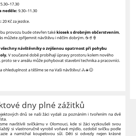
5.30–17.30
a neděle:
9.30–11.30
:
20 Kč za jezdce.
obu provozu bude otevřen také
kiosek s drobným občerstvením
,
nás můžete zpříjemnit návštěvu i něčím dobrým. ☕🥤🍦
 všechny návštěvníky o zvýšenou opatrnost při pohybu
oly.
V současné době probíhají úpravy prostoru kolem nového
, proto se v areálu může pohybovat stavební technika a pracovníci.
 ohleduplnost a těšíme se na Vaši návštěvu! 🚴☀️😊
ktové dny plné zážitků
ÍHO
ojektových dnů se naši žáci vydali za poznáním i tvořením na dvě
sta.
sme navštívili svíčkárnu v Olomouci, kde si žáci vyzkoušeli svou
 Každý si vlastnoručně vyrobil voňavé mýdlo, ozdobil svíčku podle
ntazie a namíchal koupelovou sůl. Děti si odvezly nejen krásné