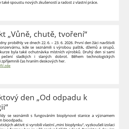
e také spoustu nových zkušeností a radost z vlastní práce.
VÉ
kt „Vůně, chutě, tvoření“
dny proběhly ve dnech 22. 6. – 23. 6. 2026. První den žáci navštívili
onzervárnu, kde se seznámili s výrobou paštik, džemů a sirupů.
xkurze byla také ochutnávka místních výrobků. Druhý den si sami
i pečení sladkých i slaných dobrot. Během technologických
i zpříjemnili čas hraním deskových her.
fií zde
ektový den „Od odpadu k
ii“
 třídy se seznámili s fungováním bioplynové stanice a významem
m bioodpadu.
ckých aktivit si vyrobili vlastní „mini bioplynku“, vyzkoušeli izolaci