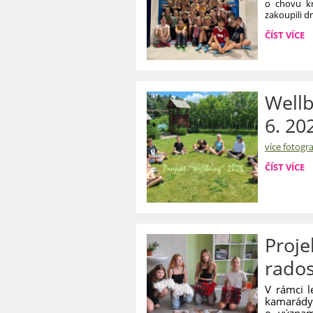
o chovu kr
zakoupili d
ŠKOLNÍ
ČÍST VÍCE
VÝLET
II.B
A
V.B:
Wellb
6. 20
více fotogra
WELLBEIN
ČÍST VÍCE
-
PROJEKTO
DNY
22.
-
Proje
23.
6.
rados
2026:
V rámci l
kamarády.
o význam