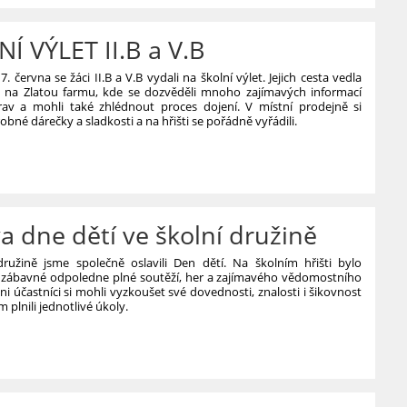
Í VÝLET II.B a V.B
. června se žáci II.B a V.B vydali na školní výlet. Jejich cesta vedla
 na Zlatou farmu, kde se dozvěděli mnoho zajímavých informací
av a mohli také zhlédnout proces dojení. V místní prodejně si
robné dárečky a sladkosti a na hřišti se pořádně vyřádili.
a dne dětí ve školní družině
družině jsme společně oslavili Den dětí. Na školním hřišti bylo
 zábavné odpoledne plné soutěží, her a zajímavého vědomostního
hni účastníci si mohli vyzkoušet své dovednosti, znalosti i šikovnost
 plnili jednotlivé úkoly.