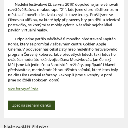
Nedělní festivalové (2. června 2019) dopoledne jsme věnovali
navštěvě Baťova mrakodrapu “21”, kde jsme si prohlédli centrum
města a filmového festivalu z vyhlídkové terasy. Prošli jsme se
Filmovou uličkou, na které byly připraveny hry pro děti a televizní
postavičky, se kterými se mohly vyfotit. Nás však nejvíce lákal
pavilón Virtuální reality.
Odpoledne patřilo návštěvě filmového představení Kapitán
Korda, který se promítal v zábavném centru Golden Apple
Cinema. V podvečer nás čekal zlatý hřeb nedělního festivalového
program Červený koberec. Jak v předešlých letech, tak i letos ho
uváděla moderátorská dvojice Dana Morávková a Jan Čenský.
Měli jsme tak jedinečnou šanci vidět režiséry, popřípadě i hlavní
představitele, mezinárodních soutěžních snímků, které letos byly
na Zlín Film Festival zařazeny. Zakoupili jsme suvenýry a poté
jsme odjížděli spokojeni domů.
Více fotografií zde
.
Zpět na seznam článků
Nejnovější články