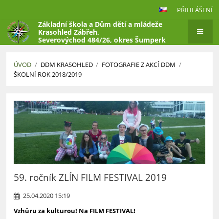
PŘIHLÁŠENÍ
Základní škola a Dům dětí a mládeže
Krasohled Zábřeh,
Severovýchod 484/26, okres Šumperk
ÚVOD
/
DDM KRASOHLED
/
FOTOGRAFIE Z AKCÍ DDM
/
ŠKOLNÍ ROK 2018/2019
Školní
rok
2018/2019
59. ročník ZLÍN FILM FESTIVAL 2019
25.04.2020 15:19
Vzhůru za kulturou! Na FILM FESTIVAL!