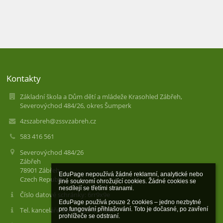
Kontakty
Základní škola a Dům dětí a mládeže Krasohled Zábřeh,
Severovýchod 484/26, okres Šumperk
4zszabreh@zssvzabreh.cz
583 416 561
Severovýchod 484/26
Zábřeh
78901 Zábřeh
EduPage nepoužívá žádné reklamní, analytické nebo 
Czech Republic
jiné soukromí ohrožující cookies. Žádné cookies se 
nesdílejí se třetími stranami.

Číslo datové schránky: 6rr9x9e
EduPage používá pouze 2 cookies – jedno nezbytné 
pro fungování přihlašování. Toto je dočasné, po zavření 
Tel. kanceláře školy: 583 416 561
prohlížeče se odstraní.
