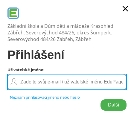
PŘIHLÁŠENÍ
close
Základní škola a Dům dětí a mládeže
Krasohled Zábřeh,
Severovýchod 484/26, okres Šumperk
Základní škola a Dům dětí a mládeže Krasohled
Zábřeh, Severovýchod 484/26, okres Šumperk,
Severovýchod 484/26 Zábřeh, Zábřeh
ÚVOD
/
PŘIHLÁŠENÍ DO EDUPAGE
Přihlášení
Přihlášení
do
EduPage
Uživatelské jméno
:
Přihlášení
Přihlásit se pomocí účtu EduPage
Neznám přihlašovací jméno nebo heslo
Neznám přihlašovací jméno nebo heslo
Přihlásit se přes Google účet
Přihlásit se přes Microsoft účet