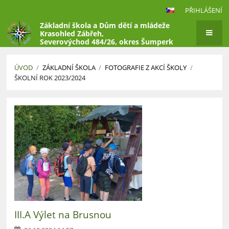
PŘIHLÁŠENÍ
Základní škola a Dům dětí a mládeže
Krasohled Zábřeh,
Severovýchod 484/26, okres Šumperk
ÚVOD
/
ZÁKLADNÍ ŠKOLA
/
FOTOGRAFIE Z AKCÍ ŠKOLY
/
ŠKOLNÍ ROK 2023/2024
Školní
rok
2023/2024
III.A Výlet na Brusnou