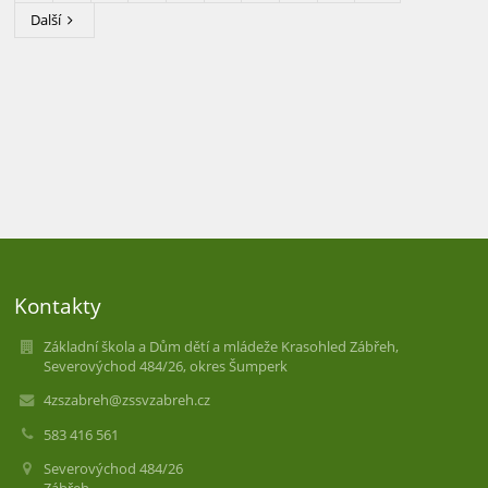
Další
Kontakty
Základní škola a Dům dětí a mládeže Krasohled Zábřeh,
Severovýchod 484/26, okres Šumperk
4zszabreh@zssvzabreh.cz
583 416 561
Severovýchod 484/26
Zábřeh