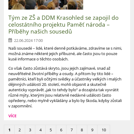
Tým ze ZŠ a DDM Krasohled se zapojil do
celostátního projektu Paměť národa –
Příběhy našich sousedů
22.06.2024 17:00
Naši sousedé – lidé, které denně potkáváme, zdravíme se s nimi,
možná známe některé jejich příbuzné, ale často jsou to pouze
kusé informace o těchto osobách.
Co však často zůstává skryto, jsou jejich zajímavé, snad až
neuvěřitelné životní příběhy a osudy. A přitom by tito lidé –
pamětníci, kteří byli očitými svědky a účastníky velkých i malých
dějinných událostí 20. století, mohli objasnit a skutečně
autenticky vyprávět „jak to tehdy bylo“ a dozajista tak vyvrátit
různé mýty, kterými jsou relativně nedávné události často
opředeny, nebo mylně vykládány a bylo by škoda, kdyby zůstali
v zapomnění.
VÍCE
1
2
3
4
5
6
7
8
9
10