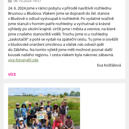
06.10.2024 14:57
24. 6. 2024 jsme v rámci pobytu v přírodě navštívili rozhlednu
Brusnou u Bludova. Vlakem jsme se dopravili do žel. stanice
v Bludově o odtud vystoupali k rozhledně. Po vydatné svačině
jsme stanuli v horním patře rozhledny a vychutnali si krásné
výhledy po okolní krajině. Určili jsme i města a vesnice, na které
jsme z našeho stanoviště viděli. Trochu jsme si u rozhledny
„zaskotačili“ a poté se vydali na zpáteční cestu. Tu jsme si osvěžili
v bludovské oranžerii zmrzlinou a vláček nás odvezl zpět
do Zábřehu. Na tomto výletě jsme měli možnost poznat další
kousek našeho regionu. I cesta vlakem byla nakonec zábavná.
více fotografií zde
Eva Košťálová
VÍCE