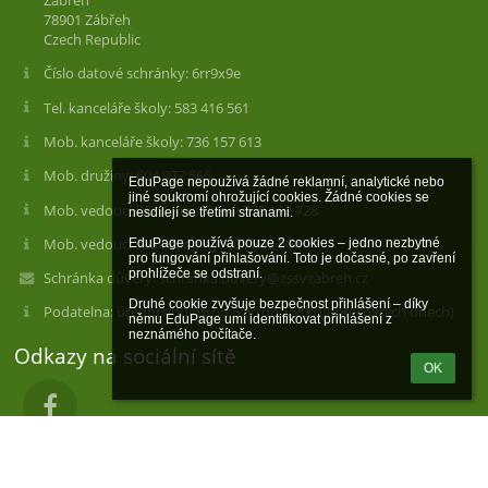
78901 Zábřeh
Czech Republic
Číslo datové schránky: 6rr9x9e
Tel. kanceláře školy: 583 416 561
Mob. kanceláře školy: 736 157 613
Mob. družiny: 604 977 566
EduPage nepoužívá žádné reklamní, analytické nebo 
jiné soukromí ohrožující cookies. Žádné cookies se 
Mob. vedoucí DDM Krasohled: 770 192 728
nesdílejí se třetími stranami.

Mob. vedoucí školní jídelny: 608 863 504
EduPage používá pouze 2 cookies – jedno nezbytné 
pro fungování přihlašování. Toto je dočasné, po zavření 
prohlížeče se odstraní.

Schránka důvěry: schranka.duvery@zssvzabreh.cz
Druhé cookie zvyšuje bezpečnost přihlášení – díky 
Podatelna: úřední hodiny od 6:30 do 15:00 (v pracovních dnech)
němu EduPage umí identifikovat přihlášení z 
neznámého počítače.
Odkazy na sociální sítě
OK