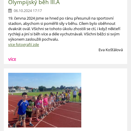
Olympijský běh III.A
06.10.2024 17:17
19. června 2024 jsme se hned po ránu přesunuli na sportovní
stadion, abychom si poměřili síly v běhu. Cílem bylo oběhnout
dvakrát ovál. Všichni se tohoto úkolu zhostili se ctí, i když někteří
rychleji a jiní si běh více a déle vychutnávali. Všichni běžci si svým
výkonem zasloužili pochvalu.
více fotografií zde
Eva Košťálová
VÍCE