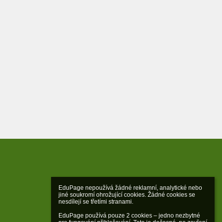
EduPage nepoužívá žádné reklamní, analytické nebo 
jiné soukromí ohrožující cookies. Žádné cookies se 
nesdílejí se třetími stranami.

EduPage používá pouze 2 cookies – jedno nezbytné 