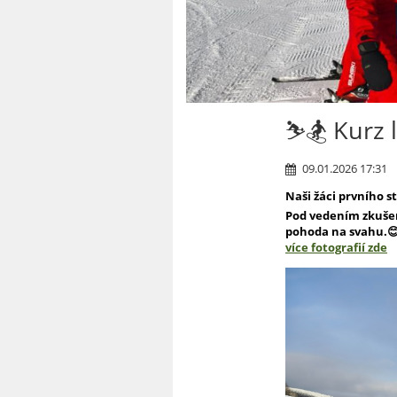
⛷️🏂 Kurz
09.01.2026 17:31
Naši žáci prvního s
Pod vedením zkušen
pohoda na svahu.😊 
více fotografií zde