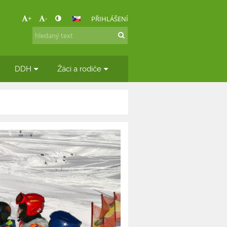
+
-
PŘIHLÁŠENÍ
DDH
Žáci a rodiče