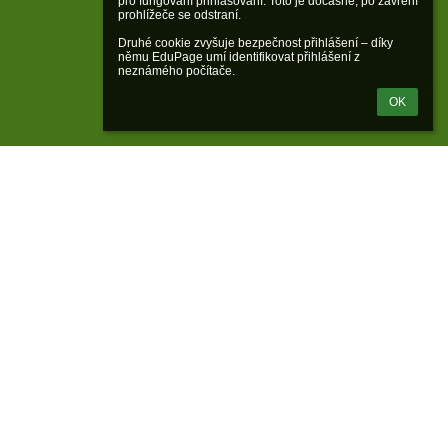
pro fungování přihlašování. Toto je dočasné, po zavření 
prohlížeče se odstraní.

Druhé cookie zvyšuje bezpečnost přihlášení – díky 
němu EduPage umí identifikovat přihlášení z 
neznámého počítače.
OK