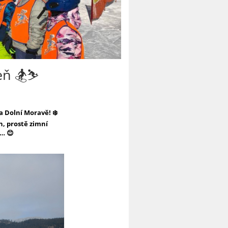
ň 🏂⛷️
a Dolní Moravě! ❄️
h, prostě zimní
t… 😊