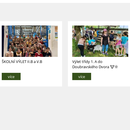
ŠKOLNÍ VÝLET II.B a V.B
Výlet třídy 1. A do
Doubravského Dvora 🐮🌞
více
více