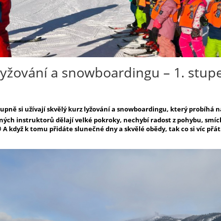
 lyžování a snowboardingu – 1. stupe
tupně si užívají skvělý kurz lyžování a snowboardingu, který probíhá n
ých instruktorů dělají velké pokroky, nechybí radost z pohybu, smíc
A když k tomu přidáte slunečné dny a skvělé obědy, tak co si víc přá