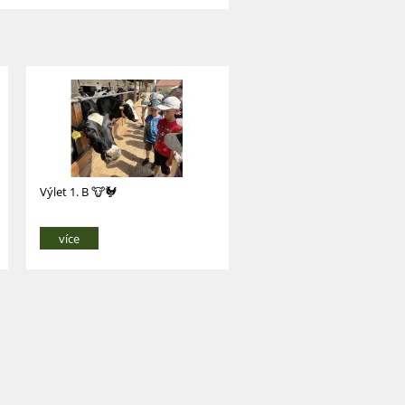
Výlet 1. B 🐮🐓
více