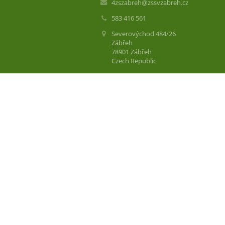
4zszabreh@zssvzabreh.cz
583 416 561
Severovýchod 484/26
Zábřeh
78901 Zábřeh
Czech Republic
Číslo datové schránky: 6rr9x9e
Tel. kanceláře školy: 583 416 561
Mob. kanceláře školy: 736 157 613
Mob. družiny: 604 977 566
Mob. vedoucí DDM Krasohled: 770 19
Mob. vedoucí školní jídelny: 608 863 5
Schránka důvěry:
schranka.duvery@zssvzabreh.cz
Podatelna: úřední hodiny od 6:30 do 1
pracovních dnech)