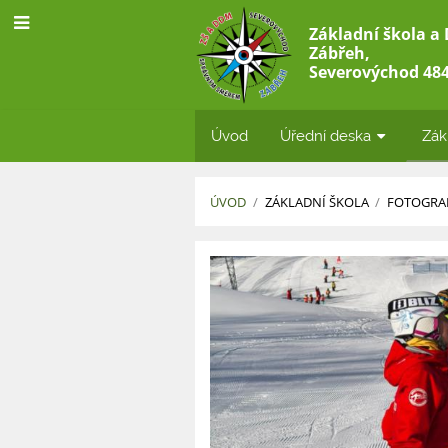
Základní škola a
Zábřeh,
Severovýchod 484
Úvod
Úřední deska
Zák
ÚVOD
/
ZÁKLADNÍ ŠKOLA
/
FOTOGRAF
Školní
rok
2025/2026