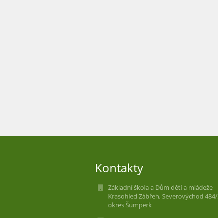
Kontakty
Základní škola a Dům dětí a mládeže
Krasohled Zábřeh, Severovýchod 484/
okres Šumperk