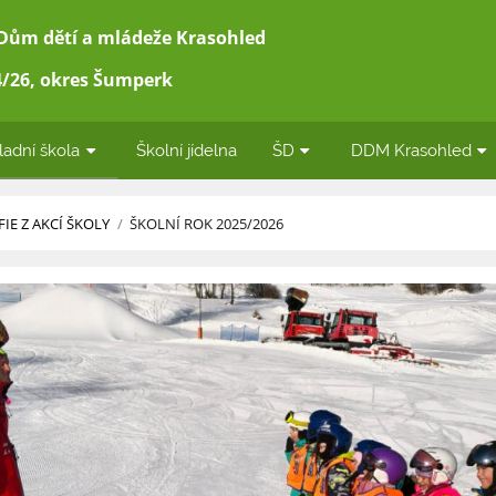
 Dům dětí a mládeže Krasohled
/26, okres Šumperk
ladní škola
Školní jídelna
ŠD
DDM Krasohled
IE Z AKCÍ ŠKOLY
/
ŠKOLNÍ ROK 2025/2026