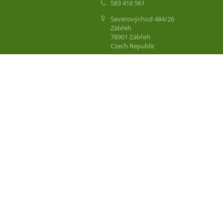
583 416 561
Severovýchod 484/26
Zábřeh
78901 Zábřeh
Czech Republic
Číslo datové schránky: 6rr9x9e
Tel. kanceláře školy: 583 416 561
Mob. kanceláře školy: 736 157 613
Mob. družiny: 604 977 566
Mob. vedoucí DDM Krasohled: 770 19
Mob. vedoucí školní jídelny: 608 863 5
Schránka důvěry:
schranka.duvery@zssvzabreh.cz
Podatelna: úřední hodiny od 6:30 do 1
pracovních dnech)