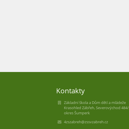
Kontakty
Základní škola a Dům dětí a mládeže
Krasohled Zábřeh, Severovýchod 484/
okres Šumperk
4zszabreh@zssvzabreh.cz