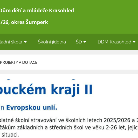
 Dům dětí a mládeže Krasohled
/26, okres Šumperk
ladní škola
Školní jídelna
ŠD
DDM Krasohled
PROJEKTY A DOTACE