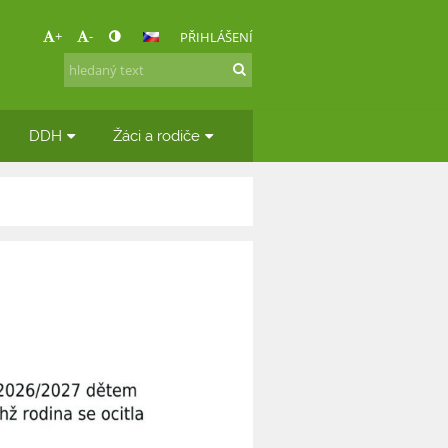
+
-
PŘIHLÁŠENÍ
DDH
Žáci a rodiče