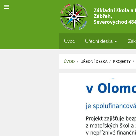
Základní škola a
Zábřeh,
Severovýchod 484
Úvod
Úřední deska
Zák
ÚVOD
/
ÚŘEDNÍ DESKA
/
PROJEKTY
/
Projekty
a
dotace