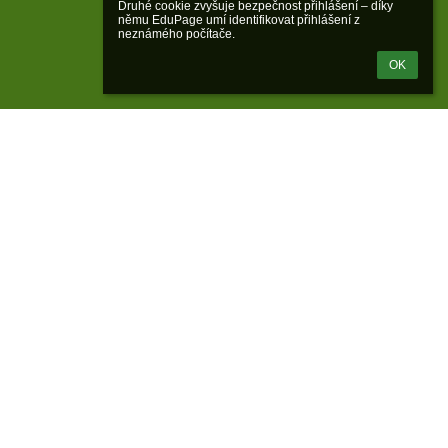
Druhé cookie zvyšuje bezpečnost přihlášení – díky 
němu EduPage umí identifikovat přihlášení z 
neznámého počítače.
OK