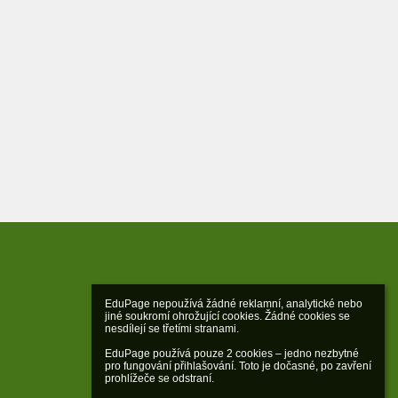
EduPage nepoužívá žádné reklamní, analytické nebo 
jiné soukromí ohrožující cookies. Žádné cookies se 
nesdílejí se třetími stranami.

EduPage používá pouze 2 cookies – jedno nezbytné 
pro fungování přihlašování. Toto je dočasné, po zavření 
prohlížeče se odstraní.
